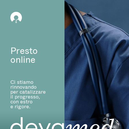
Presto
online
Ci stiamo
rinnovando
per catalizzare
il progresso,
con estro
e rigore.