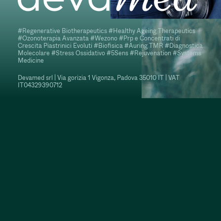
#Regenerative Biotherapeutics #Healthy Ageing Therapeutics
#Ozonoterapia Avanzata #Wezono #Prp e Concentrati di
Crescita Piastrinici Evoluti #Biofisica #Auring TMR #Diagnostica
Molecolare #Stress Ossidativo #5Sens #Rejuvenation #Systems
Medicine
Devamed srl | Via gorizia 1 Vigonza, Padova 35010 IT | VAT
IT04329390712